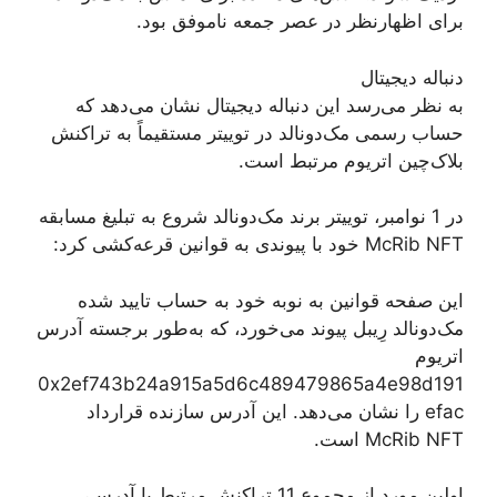
برای اظهارنظر در عصر جمعه ناموفق بود.
دنباله دیجیتال
به نظر می‌رسد این دنباله دیجیتال نشان می‌دهد که
حساب رسمی مک‌دونالد در توییتر مستقیماً به تراکنش
بلاک‌چین اتریوم مرتبط است.
در 1 نوامبر، توییتر برند مک‌دونالد شروع به تبلیغ مسابقه
McRib NFT خود با پیوندی به قوانین قرعه‌کشی کرد:
این صفحه قوانین به نوبه خود به حساب تایید شده
مک‌دونالد رِیبل پیوند می‌خورد، که به‌طور برجسته آدرس
اتریوم
0x2ef743b24a915a5d6c489479865a4e98d191
efac را نشان می‌دهد. این آدرس سازنده قرارداد
McRib NFT است.
اولین مورد از مجموع 11 تراکنش مرتبط با آدرس،