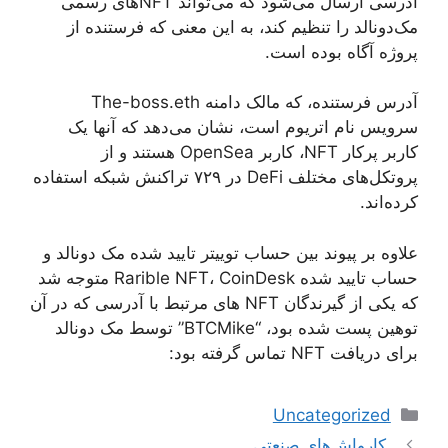
آدرسی ارسال می‌شود که می‌تواند NFT‌های رسمی
مک‌دونالد را تنظیم کند، به این معنی که فرستنده از
پروژه آگاه بوده است.
آدرس فرستنده، که مالک دامنه The-boss.eth
سرویس نام اتریوم است، نشان می‌دهد که آنها یک
کاربر پرکار NFT، کاربر OpenSea هستند و از
پروتکل‌های مختلف DeFi در ۷۲۹ تراکنش شبکه استفاده
کرده‌اند.
علاوه بر پیوند بین حساب توییتر تایید شده مک دونالد و
حساب تایید شده Rarible NFT، CoinDesk متوجه شد
که یکی از گیرندگان NFT های مرتبط با آدرسی که در آن
توهین پست شده بود، “BTCMike” توسط مک دونالد
برای دریافت NFT تماس گرفته بود:
دسته‌ها
Uncategorized
ناوبری
کارواش‌های صنعتی