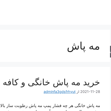
مه پاش
جو
خرید مه پاش خانگی و کافه
2021-11-28
از
adminfa3gdsfrhyut
مه پاش خانگی هر چه فشار پمپ مه پاش رطوبت ساز بالاتر 