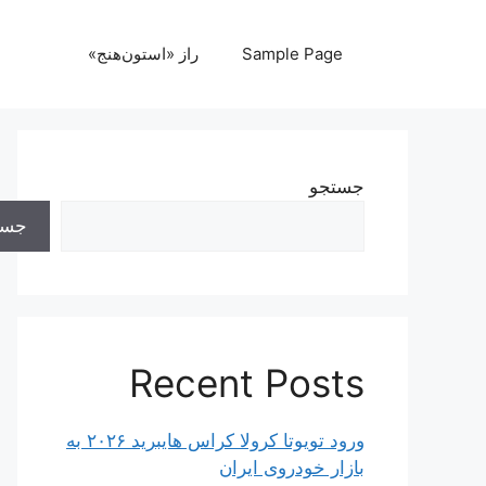
رش
ه
Sample Page
راز «استون‌هنج»
حتوا
جستجو
جست
Recent Posts
ورود تویوتا کرولا کراس هایبرید ۲۰۲۶ به
بازار خودروی ایران